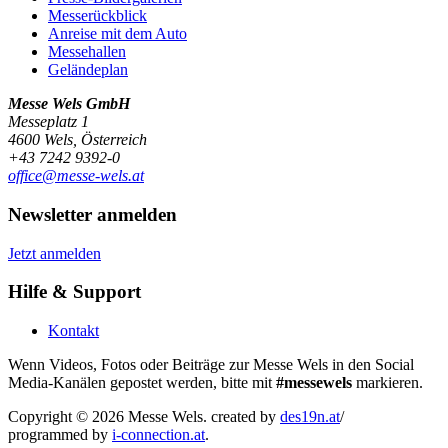
Messerückblick
Anreise mit dem Auto
Messehallen
Geländeplan
Messe Wels GmbH
Messeplatz 1
4600 Wels, Österreich
+43 7242 9392-0
office@messe-wels.at
Newsletter anmelden
Jetzt anmelden
Hilfe & Support
Kontakt
Wenn Videos, Fotos oder Beiträge zur Messe Wels in den Social
Media-Kanälen gepostet werden, bitte mit
#messewels
markieren.
Copyright © 2026 Messe Wels.
created by
des19n.at
/
programmed by
i-connection.at
.