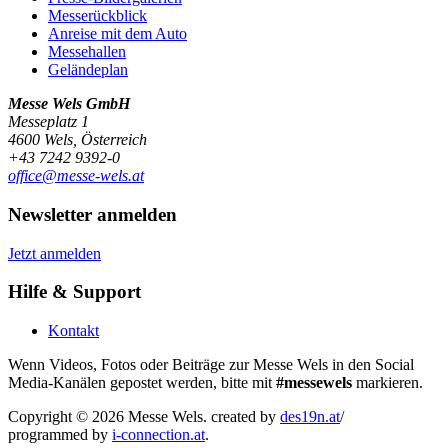
Messerückblick
Anreise mit dem Auto
Messehallen
Geländeplan
Messe Wels GmbH
Messeplatz 1
4600 Wels, Österreich
+43 7242 9392-0
office@messe-wels.at
Newsletter anmelden
Jetzt anmelden
Hilfe & Support
Kontakt
Wenn Videos, Fotos oder Beiträge zur Messe Wels in den Social
Media-Kanälen gepostet werden, bitte mit
#messewels
markieren.
Copyright © 2026 Messe Wels.
created by
des19n.at
/
programmed by
i-connection.at
.